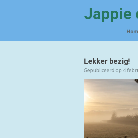
Ga
Jappie 
direct
naar
de
Hom
hoofdinhoud
Lekker bezig!
Gepubliceerd op 4 febr