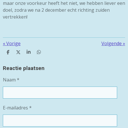
maar onze voorkeur heeft het niet, we hebben liever een
doel, zodra we na 2 december echt richting zuiden
vertrekken!
«
Vorige
Volgende
»
D
D
S
D
E
E
H
E
L
E
A
L
E
L
R
E
Reactie plaatsen
N
E
N
Naam *
E-mailadres *