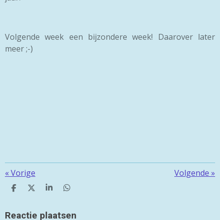
Volgende week een bijzondere week! Daarover later
meer ;-)
«
Vorige
Volgende
»
D
D
S
D
E
E
H
E
L
E
A
L
E
L
R
E
Reactie plaatsen