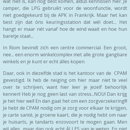
wat niet is, kan nog best komen, aldus kennissen hier. Je
camper, die LPG gebruikt voor de woonfunctie, wordt
niet goedgekeurd bij de APK in Frankrijk. Maar het kan
best zijn dat óns keuringsstation dat wél doet.... Het
hangt er maar nét vanaf hoe de wind waait en hoe hun
baretje staat...
In Riom bevindt zich een centre commercial. Een groot,
nee... een enorm winkelcomplex met alle grote gangbare
winkels en je kunt er echt álles kopen.
Daar, ook in diezelfde stad is het kantoor van de CPAM
gevestigd. Ik heb de neiging om hier maar niet te veel
over te schrijven, want hier leer je jezelf behoorlijk
kennen! Heb je nog geen last van stress...NOU! Dan krijg
je het hier wel! En dan gaat het om een zorgverzekering!!!
Je hebt de CPAM nodig om je zorg voor elkaar te krijgen,
je carte santé, je groene kaart, die je nodig hebt om naar
je huisarts, je tandarts enzovoort te mogen gaan. Men
wil alles, maar dan ook echt ÁLLES van je weten. En niet