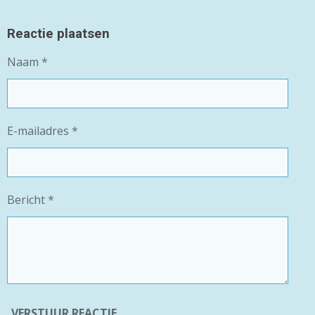
E
E
H
E
L
E
A
L
E
L
R
E
Reactie plaatsen
N
E
N
Naam *
E-mailadres *
Bericht *
VERSTUUR REACTIE