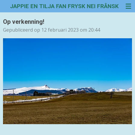
JAPPIE EN TILJA FAN FRYSK NEI FRÂNSK
Ga
direct
naar
Op verkenning!
de
Gepubliceerd op 12 februari 2023 om 20:44
hoofdinhoud