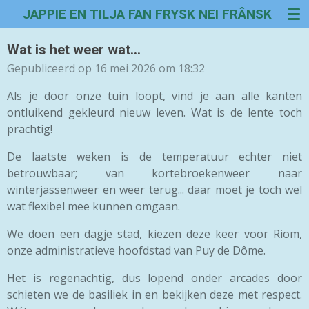
JAPPIE EN TILJA FAN FRYSK NEI FRÂNSK
Ga
direct
naar
Wat is het weer wat...
de
Gepubliceerd op 16 mei 2026 om 18:32
hoofdinhoud
Als je door onze tuin loopt, vind je aan alle kanten
ontluikend gekleurd nieuw leven.
Wat is de lente toch
prachtig!
De laatste weken is de temperatuur echter niet
betrouwbaar; van kortebroekenweer naar
winterjassenweer en weer terug... daar moet je toch wel
wat flexibel mee kunnen omgaan.
We doen een dagje stad, kiezen deze keer voor Riom,
onze administratieve hoofdstad van Puy de Dôme.
Het is regenachtig, dus lopend onder arcades door
schieten we de basiliek in en bekijken deze met respect.