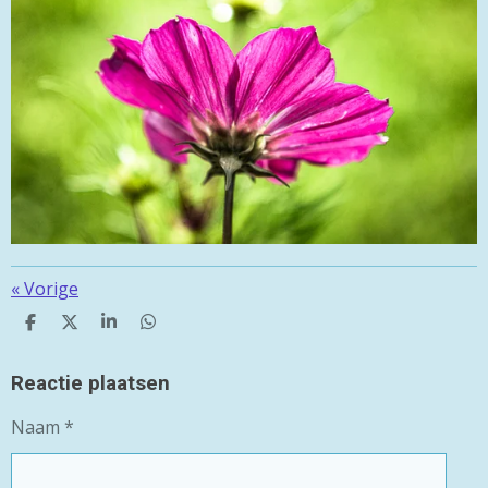
«
Vorige
D
D
S
D
E
E
H
E
L
E
A
L
E
L
R
E
Reactie plaatsen
N
E
N
Naam *