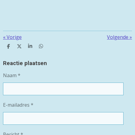
«
Vorige
Volgende
»
D
D
S
D
E
E
H
E
L
E
A
L
E
L
R
E
Reactie plaatsen
N
E
N
Naam *
E-mailadres *
Bericht *