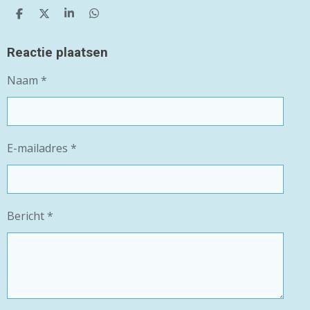
D
D
S
D
E
E
H
E
L
E
A
L
E
L
R
E
Reactie plaatsen
N
E
N
Naam *
E-mailadres *
Bericht *