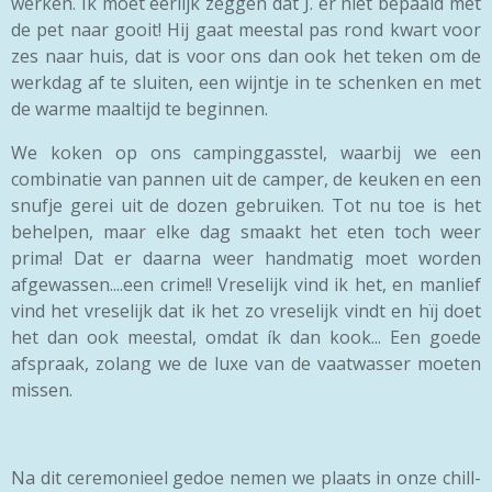
werken. Ik moet eerlijk zeggen dat J. er niet bepaald met
de pet naar gooit! Hij gaat meestal pas rond kwart voor
zes naar huis, dat is voor ons dan ook het teken om de
werkdag af te sluiten, een wijntje in te schenken en met
de warme maaltijd te beginnen.
We koken op ons campinggasstel, waarbij we een
combinatie van pannen uit de camper, de keuken en een
snufje gerei uit de dozen gebruiken. Tot nu toe is het
behelpen, maar elke dag smaakt het eten toch weer
prima! Dat er daarna weer handmatig moet worden
afgewassen....een crime!! Vreselijk vind ik het, en manlief
vind het vreselijk dat ik het zo vreselijk vindt en hïj doet
het dan ook meestal, omdat ík dan kook... Een goede
afspraak, zolang we de luxe van de vaatwasser moeten
missen.
Na dit ceremonieel gedoe nemen we plaats in onze chill-