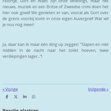
Floortje, Gort en Waes zijn onze lievelings, maar het
nieuws, muziek en een Britse of Zweedse crimi doen het
hier ook goed! We genieten er van, vooral als Gort over
de grens voorbij komt in onze eigen Auvergne!! Wat wil
je nou nog meer!
Ja, daar kan ik maar één ding op zeggen: "Slapen en niet
midden in de nacht naar het toilet hoeven, twee
verdiepingen lager..."!
«
Vorige
Volgende
»
D
D
S
D
E
E
H
E
L
E
A
L
E
L
R
E
Reactie plaatsen